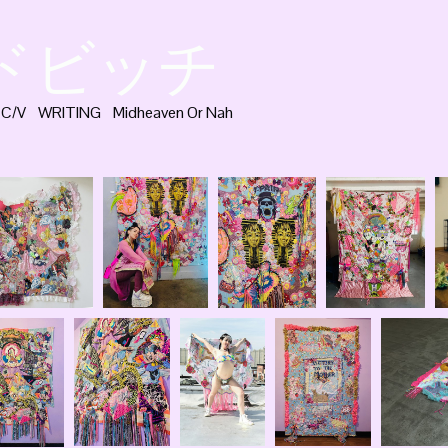
ッドビッチ
C/V
WRITING
Midheaven Or Nah